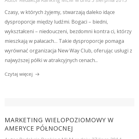
Autor
Redakcja Ranking MLM
w dniu
3 sierpnia 2015
Czasy, w których żyjemy, stwarzają daleko idące
dysproporcje między ludźmi. Bogaci – biedni,
wykształceni – niedouczeni, bezdomni kontra ci, którzy
mieszkają w pałacach… Takie dysproporcje pomaga
wyrównać organizacja New Way Club, oferując usługi z
najwyższej półki w atrakcyjnych cenach...
Czytaj więcej
MARKETING WIELOPOZIOMOWY W
AMERYCE PÓŁNOCNEJ