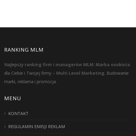
RANKING MLM
Najlepszy
ranking firm i managerów MLM
.
Marka osobista
dla Ciebie i Twojej firmy –
Multi Level Marketing
. Budowanie
marki, reklama i promocja.
MENU
KONTAKT
REGULAMIN EMISJI REKLAM