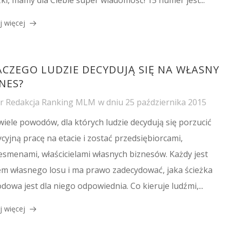
j więcej
ACZEGO LUDZIE DECYDUJĄ SIĘ NA WŁASNY
NES?
or
Redakcja Ranking MLM
w dniu
25 października 2015
 wiele powodów, dla których ludzie decydują się porzucić
ycyjną pracę na etacie i zostać przedsiębiorcami,
esmenami, właścicielami własnych biznesów. Każdy jest
m własnego losu i ma prawo zadecydować, jaka ścieżka
dowa jest dla niego odpowiednia. Co kieruje ludźmi,...
j więcej