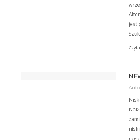
wrze
Alte
jest
Szuk
Czyta
NE
Aut
Nisk
Nakł
zami
nisk
gosp