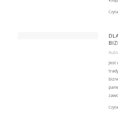
Czyta
DL
BIZ
Aut
Jest
trad
bizn
pane
zawo
Czyta