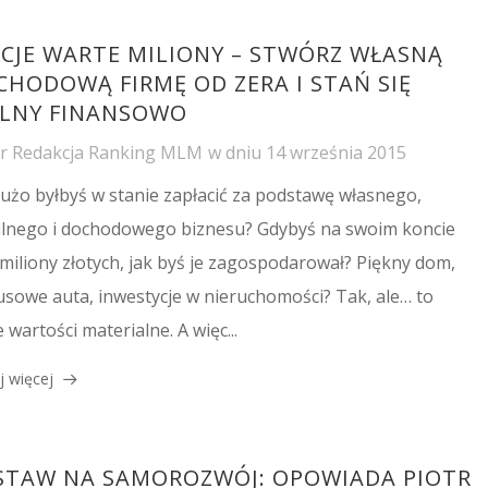
KCJE WARTE MILIONY – STWÓRZ WŁASNĄ
CHODOWĄ FIRMĘ OD ZERA I STAŃ SIĘ
LNY FINANSOWO
or
Redakcja Ranking MLM
w dniu
14 września 2015
dużo byłbyś w stanie zapłacić za podstawę własnego,
ilnego i dochodowego biznesu? Gdybyś na swoim koncie
 miliony złotych, jak byś je zagospodarował? Piękny dom,
usowe auta, inwestycje w nieruchomości? Tak, ale… to
 wartości materialne. A więc...
j więcej
STAW NA SAMOROZWÓJ: OPOWIADA PIOTR