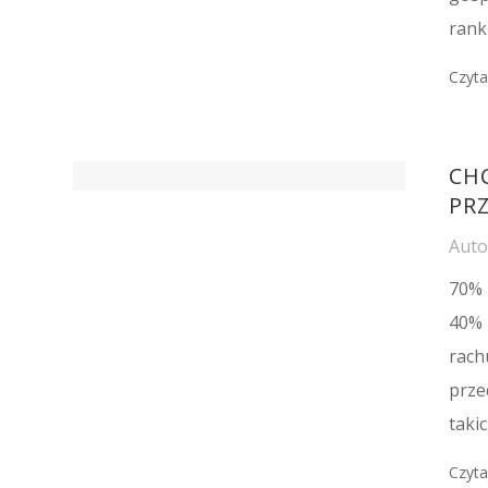
ranki
Czyta
CHC
PR
Aut
70% 
40% 
rach
prze
taki
Czyta