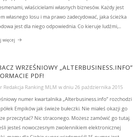
esmenami, właścicielami własnych biznesów. Każdy jest
m własnego losu i ma prawo zadecydować, jaka ścieżka
dowa jest dla niego odpowiednia. Co kieruje ludźmi,...
j więcej
BACZ WRZEŚNIOWY „ALTERBUSINESS.INFO”
FORMACIE PDF!
or
Redakcja Ranking MLM
w dniu
26 października 2015
śniowy numer kwartalnika „Alterbusiness.info” rozchodzi
z półek Empików jak świeże bułeczki. Nie miałeś okazji go
cze przeczytać? Nic straconego. Możesz zamówić go tutaj.
jeśli jesteś nowoczesnym zwolennikiem elektronicznej
żki, mamy dla Ciebie super wiadomość! 15 numer jest...