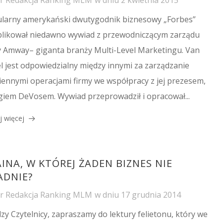
larny amerykański dwutygodnik biznesowy „Forbes”
likował niedawno wywiad z przewodniczącym zarządu
y Amway– giganta branży Multi-Level Marketingu. Van
l jest odpowiedzialny między innymi za zarządzanie
iennymi operacjami firmy we współpracy z jej prezesem,
iem DeVosem. Wywiad przeprowadził i opracował...
j więcej
INA, W KTÓREJ ŻADEN BIZNES NIE
ADNIE?
or
Redakcja Ranking MLM
w dniu
17 grudnia 2014
zy Czytelnicy, zapraszamy do lektury felietonu, który we