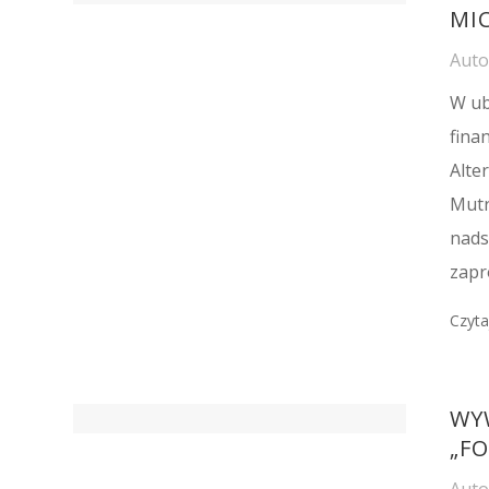
MIC
Aut
W ub
fina
Alte
Mutr
nads
zapro
Czyta
WY
„FO
Aut