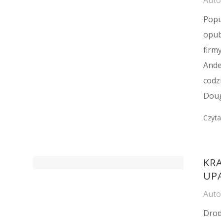
Popu
opub
firm
Ande
codz
Doug
Czyta
KRA
UP
Aut
Drod