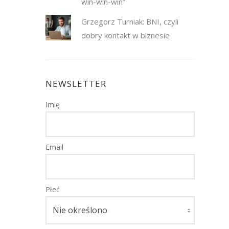
win-win-win”
Grzegorz Turniak: BNI, czyli
dobry kontakt w biznesie
NEWSLETTER
Imię
Email
Płeć