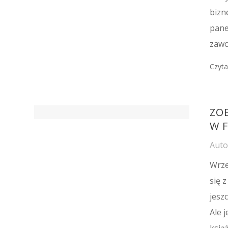
bizn
pane
zawo
Czyta
ZO
W 
Aut
Wrze
się 
jesz
Ale 
ksią