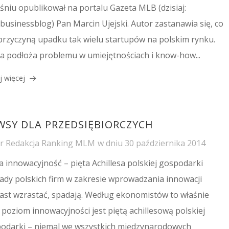
śniu opublikował na portalu Gazeta MLB (dzisiaj:
rbusinessblog) Pan Marcin Ujejski. Autor zastanawia się, co
 przyczyną upadku tak wielu startupów na polskim rynku.
a podłoża problemu w umiejętnościach i know-how...
j więcej
WSY DLA PRZEDSIĘBIORCZYCH
or
Redakcja Ranking MLM
w dniu
30 października 2014
a innowacyjność – pięta Achillesa polskiej gospodarki
ady polskich firm w zakresie wprowadzania innowacji
ast wzrastać, spadają. Według ekonomistów to właśnie
i poziom innowacyjności jest piętą achillesową polskiej
odarki – niemal we wszystkich międzynarodowych