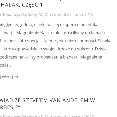
HALAK, CZĘŚĆ 1
or
Redakcja Ranking MLM
w dniu
8 sierpnia 2015
iegłym tygodniu, dzięki naszej ekspertce od edukacji
nsowej – Magdalenie Balcerzak – gościliśmy na łamach
rbusiness.info specjalistę od rynku nieruchomości, Sławka
i, który opowiedział o swojej drodze do sukcesu. Dzisiaj
zedł czas na kulisy prowadzenia biznesu. Magdalena
siła...
j więcej
WIAD ZE STEVE’EM VAN ANDELEM W
RBESIE”
or
Redakcja Ranking MLM
w dniu
2 kwietnia 2015