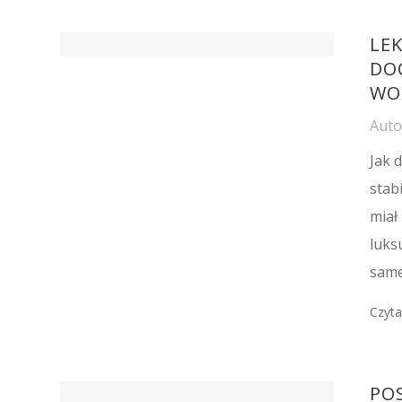
LE
DO
WO
Aut
Jak 
stab
miał
luks
same
Czyta
PO