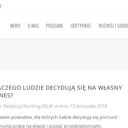
l
NEWS
O NAS
POLECANE
CERTYFIKAT
ROZWÓJ I SZKOL
ACZEGO LUDZIE DECYDUJĄ SIĘ NA WŁASNY
NES?
or
Redakcja Ranking MLM
w dniu
13 listopada 2018
 wiele powodów, dla których ludzie decydują się porzucić
ycyjną pracę na etacie i zostać przedsiębiorcami,