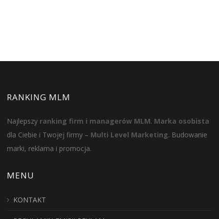
RANKING MLM
Najlepszy
ranking firm i managerów MLM
.
Marka osobista
dla Ciebie i Twojej firmy –
Multi Level Marketing
. Budowanie
marki, reklama i promocja.
MENU
KONTAKT