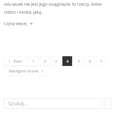
celu wcale nie jest jego osiągnięcie; to rzeczy, które
robisz i osoba, jaką...
Czytaj więcej
Prev
1
2
3
4
5
6
7
Następna strona