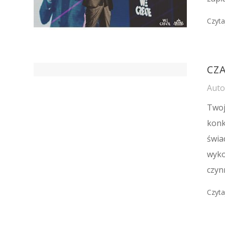
Czyta
CZA
Aut
Twoj
konk
świa
wyko
czyn
Czyta