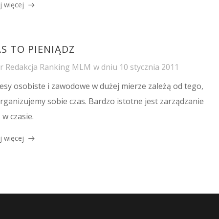
j więcej
S TO PIENIĄDZ
or
Redakcja Ranking MLM
w dniu
10 stycznia 2011
esy osobiste i zawodowe w dużej mierze zależą od tego,
organizujemy sobie czas. Bardzo istotne jest zarządzanie
 w czasie.
j więcej