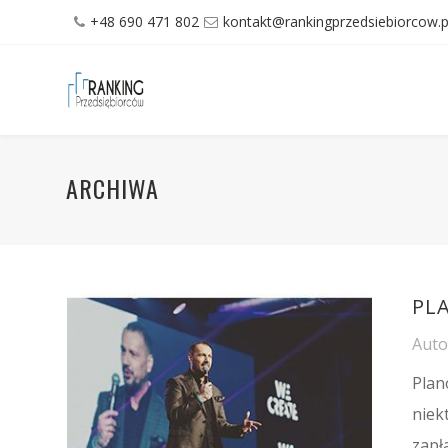
+48 690 471 802
kontakt@rankingprzedsiebiorcow.p
ARCHIWA
PL
Aut
Plan
niek
zapła