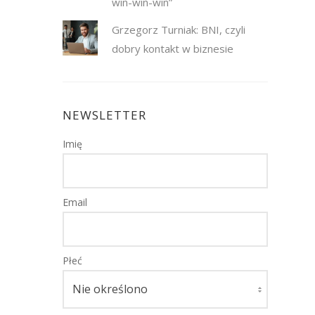
win-win-win”
Grzegorz Turniak: BNI, czyli
dobry kontakt w biznesie
NEWSLETTER
Imię
Email
Płeć