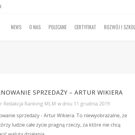
l
NEWS
O NAS
POLECANE
CERTYFIKAT
ROZWÓJ I SZKOL
ANOWANIE SPRZEDAŻY – ARTUR WIKIERA
or
Redakcja Ranking MLM
w dniu
11 grudnia 2019
owanie sprzedaży - Artur Wikiera. To niewyobrażalne, że
tórzy ludzie całe życie pragną rzeczy, za które nie chcą
cić walutą działania.