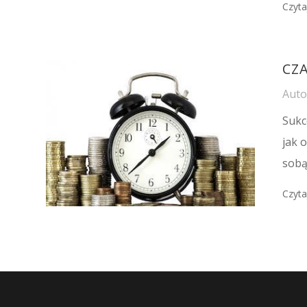
Czyta
CZA
Aut
Sukc
jak 
sobą
Czyta