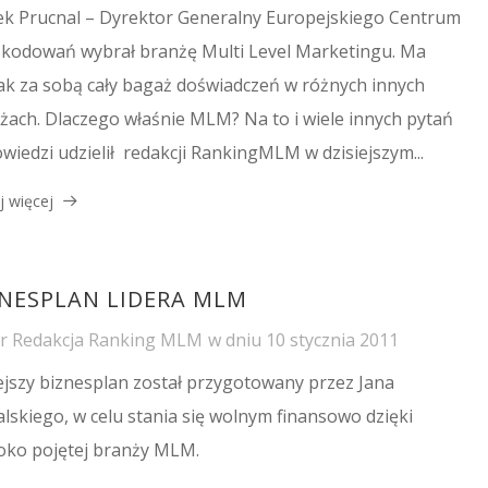
k Prucnal – Dyrektor Generalny Europejskiego Centrum
kodowań wybrał branżę Multi Level Marketingu. Ma
ak za sobą cały bagaż doświadczeń w różnych innych
żach. Dlaczego właśnie MLM? Na to i wiele innych pytań
wiedzi udzielił redakcji RankingMLM w dzisiejszym...
j więcej
ZNESPLAN LIDERA MLM
or
Redakcja Ranking MLM
w dniu
10 stycznia 2011
ejszy biznesplan został przygotowany przez Jana
lskiego, w celu stania się wolnym finansowo dzięki
oko pojętej branży MLM.