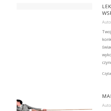
LEK
WS
Aut
Twoj
konk
świa
wyko
czyn
Czyta
MA
Aut