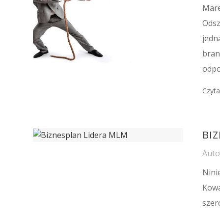
Mare
Odsz
jedn
bran
odpo
Czyta
BI
Aut
Nini
Kowa
szer