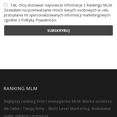
Tak, chcę dostawać najnowsze informacje z Rankingu MLM.
Zezwalam na przetwarzanie moich danych osobowych w celu
przesyłania mi spersonalizowanych informacji marketingowych
zgodnie z Polityką Prywatności.
RANKING MLM
Najlepszy
ranking firm i managerów MLM
.
Marka osobista
dla Ciebie i Twojej firmy –
Multi Level Marketing
. Budowanie
marki, reklama i promocja.