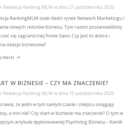
or
Redakcja Ranking MLM
w dniu
21 października 2020
kcja RankingMLM stale śledzi rynek Network Marketingu i
łania nowych rekinów biznesu. Tym razem postanowiliśmy
rzeć się zagranicznej firmie Savvi. Czy jest to dobra i
lna okazja biznesowa?
j więcej
RT W BIZNESIE – CZY MA ZNACZENIE?
or
Redakcja Ranking MLM
w dniu
15 października 2020
prawia, że jedni w tym samym czasie i miejscu osiągają
esy, a inni nie? Czy start w biznesie ma znaczenie? O tym w
iejszym artykule dyplomowanej Psycholog Biznesu - Kamili