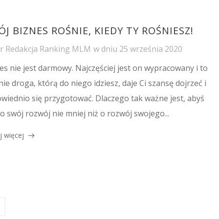
J BIZNES ROŚNIE, KIEDY TY ROŚNIESZ!
or
Redakcja Ranking MLM
w dniu
25 września 2020
es nie jest darmowy. Najczęściej jest on wypracowany i to
nie droga, którą do niego idziesz, daje Ci szansę dojrzeć i
wiednio się przygotować. Dlaczego tak ważne jest, abyś
 o swój rozwój nie mniej niż o rozwój swojego...
j więcej