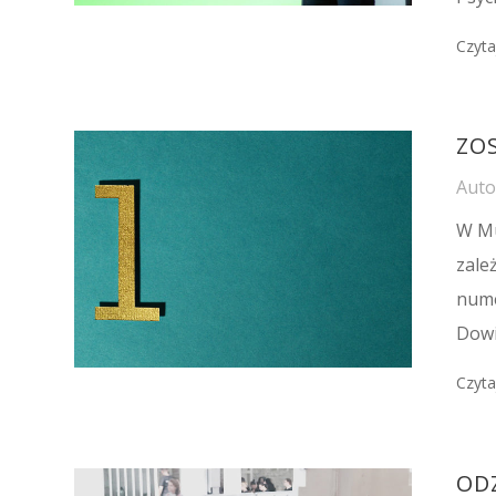
Czyta
ZO
Aut
W Mu
zale
nume
Dowi
Czyta
OD