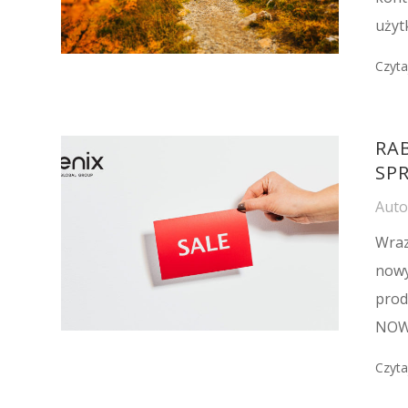
użyt
Czyta
RA
SP
Aut
Wraz
nowy
prod
NOWO
Czyta