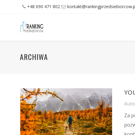
+48 690 471 802
kontakt@rankingprzedsiebiorcow.p
ARCHIWA
YO
Aut
Za p
pozw
kont