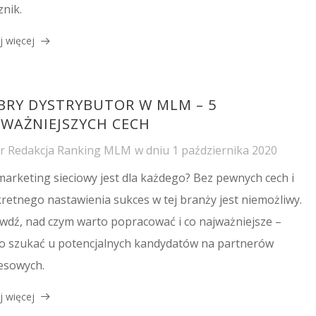
znik.
j więcej
BRY DYSTRYBUTOR W MLM – 5
JWAŻNIEJSZYCH CECH
or
Redakcja Ranking MLM
w dniu
1 października 2020
marketing sieciowy jest dla każdego? Bez pewnych cech i
retnego nastawienia sukces w tej branży jest niemożliwy.
wdź, nad czym warto popracować i co najważniejsze –
o szukać u potencjalnych kandydatów na partnerów
esowych.
j więcej