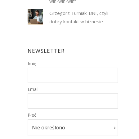
win-win-win”
Grzegorz Turniak: BNI, czyli
dobry kontakt w biznesie
NEWSLETTER
Imię
Email
Płeć