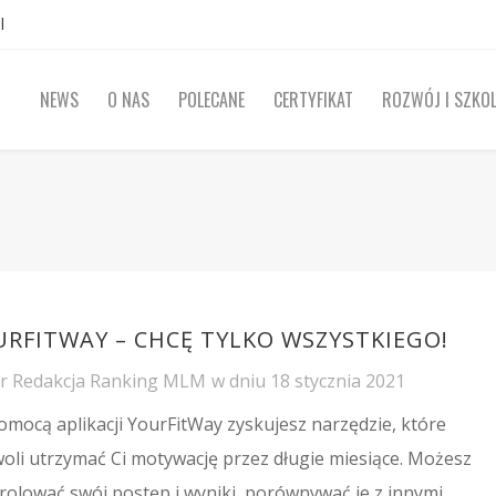
l
NEWS
O NAS
POLECANE
CERTYFIKAT
ROZWÓJ I SZKOL
URFITWAY – CHCĘ TYLKO WSZYSTKIEGO!
or
Redakcja Ranking MLM
w dniu
18 stycznia 2021
omocą aplikacji YourFitWay zyskujesz narzędzie, które
oli utrzymać Ci motywację przez długie miesiące. Możesz
rolować swój postęp i wyniki, porównywać je z innymi