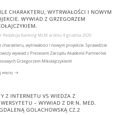
SILE CHARAKTERU, WYTRWAŁOŚCI I NOWYM
OJEKCIE. WYWIAD Z GRZEGORZEM
KOŁAJCZYKIEM.
or
Redakcja Ranking MLM
w dniu
4 grudnia 2020
le charakteru, wytrwałości i nowym projekcie. Sprawdźcie
owszy wywiad z Prezesem Zarządu Akademii Partnerów
esowych Grzegorzem Mikołajczykiem!
j więcej
Y Z INTERNETU VS WIEDZA Z
IWERSYTETU – WYWIAD Z DR N. MED.
GDALENĄ GOLACHOWSKĄ CZ.2