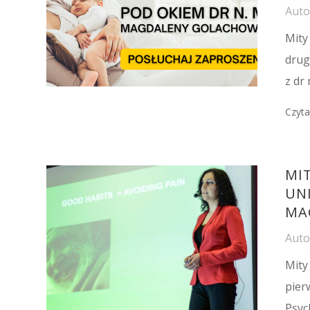
Aut
Mity
drug
z dr
Czyta
MIT
UN
MA
Aut
Mity
pier
Psyc