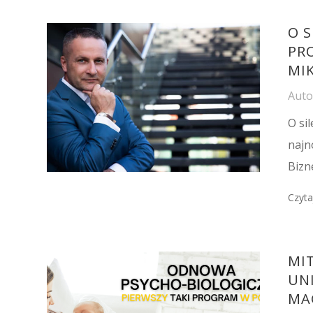
O 
PR
MI
Aut
O si
najn
Bizn
Czyta
MIT
UN
MA