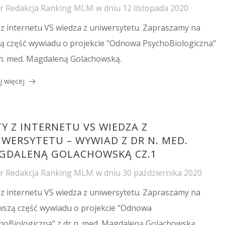
or
Redakcja Ranking MLM
w dniu
12 listopada 2020
 z internetu VS wiedza z uniwersytetu. Zapraszamy na
ą część wywiadu o projekcie "Odnowa PsychoBiologiczna"
 n. med. Magdaleną Golachowską.
j więcej
Y Z INTERNETU VS WIEDZA Z
IWERSYTETU – WYWIAD Z DR N. MED.
GDALENĄ GOLACHOWSKĄ CZ.1
or
Redakcja Ranking MLM
w dniu
30 października 2020
 z internetu VS wiedza z uniwersytetu. Zapraszamy na
wszą część wywiadu o projekcie "Odnowa
hoBiologiczna" z dr n. med. Magdaleną Golachowską.