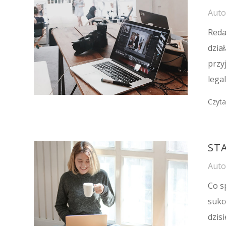
Aut
Reda
dzia
przyj
lega
Czyta
STA
Aut
Co s
sukc
dzis