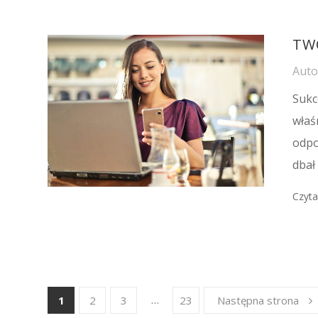
TWÓ
Aut
Sukc
właś
odpo
dbał
Czyta
…
1
2
3
23
Następna strona