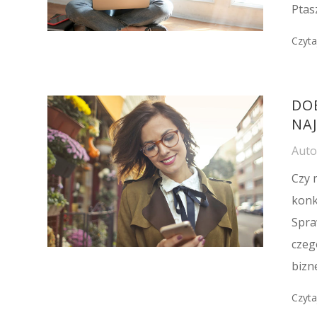
Ptas
Czyta
DO
NA
Aut
Czy 
konk
Spra
czeg
bizn
Czyta