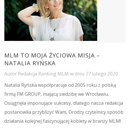
MLM TO MOJA ŻYCIOWA MISJA –
NATALIA RYŃSKA
Autor
Redakcja Ranking MLM
w dniu
27 lutego 2020
Natalia Ryńska współpracuje od 2005 roku z polską
firmą FM GROUP, mającą siedzibę we Wrocławiu.
Osiągnęła imponujące sukcesy, dlatego nasza redakcja
postanowiła przybliżyć Wam, Drodzy czytelnicy sposób
działania kolejnej fascynującej kobiety w branży MLM!