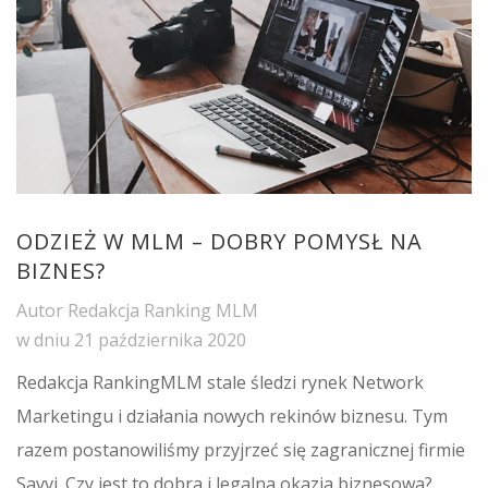
ODZIEŻ W MLM – DOBRY POMYSŁ NA
BIZNES?
Autor
Redakcja Ranking MLM
w dniu
21 października 2020
Redakcja RankingMLM stale śledzi rynek Network
Marketingu i działania nowych rekinów biznesu. Tym
razem postanowiliśmy przyjrzeć się zagranicznej firmie
Savvi. Czy jest to dobra i legalna okazja biznesowa?