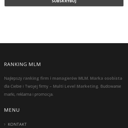
RANKING MLM
Najlepszy
ranking firm i managerów MLM
.
Marka osobista
dla Ciebie i Twojej firmy –
Multi Level Marketing
. Budowanie
marki, reklama i promocja.
MENU
KONTAKT