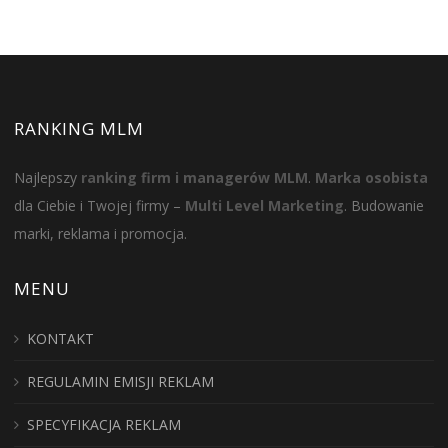
RANKING MLM
Najlepszy
ranking firm i managerów MLM
.
Marka osobista
dla Ciebie i Twojej firmy –
Multi Level Marketing
. Budowanie
marki, reklama i promocja.
MENU
KONTAKT
REGULAMIN EMISJI REKLAM
SPECYFIKACJA REKLAM