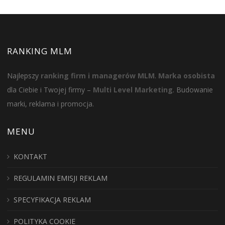
RANKING MLM
Najlepszy
ranking firm i managerów MLM
.
Marka osobista
dla Ciebie i Twojej firmy –
Multi Level Marketing
. Budowanie
marki, reklama i promocja.
MENU
KONTAKT
REGULAMIN EMISJI REKLAM
SPECYFIKACJA REKLAM
POLITYKA COOKIE