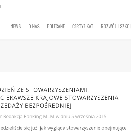
l
NEWS
O NAS
POLECANE
CERTYFIKAT
ROZWÓJ I SZKOL
DZIEŃ ZE STOWARZYSZENIAMI:
JCIEKAWSZE KRAJOWE STOWARZYSZENIA
RZEDAŻY BEZPOŚREDNIEJ
or
Redakcja Ranking MLM
w dniu
5 września 2015
edzieliście się już, jak wygląda stowarzyszenie obejmujące