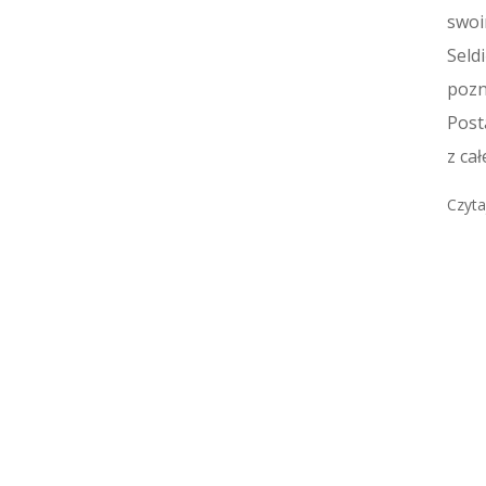
swoi
Seld
pozn
Post
z cał
Czyta