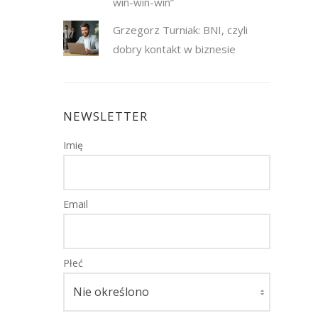
win-win-win”
Grzegorz Turniak: BNI, czyli
dobry kontakt w biznesie
NEWSLETTER
Imię
Email
Płeć