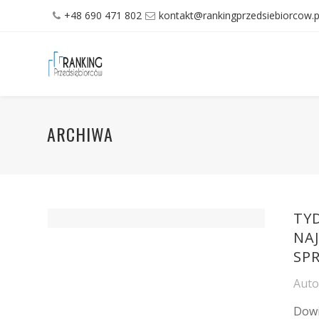
+48 690 471 802
kontakt@rankingprzedsiebiorcow.p
ARCHIWA
TY
NA
SP
Aut
Dowi