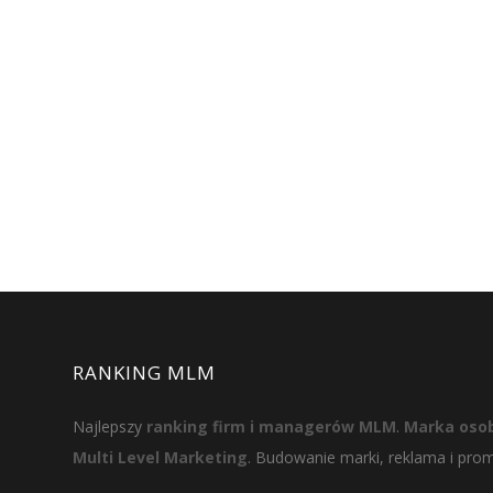
RANKING MLM
Najlepszy
ranking firm i managerów MLM
.
Marka osob
Multi Level Marketing
. Budowanie marki, reklama i pro