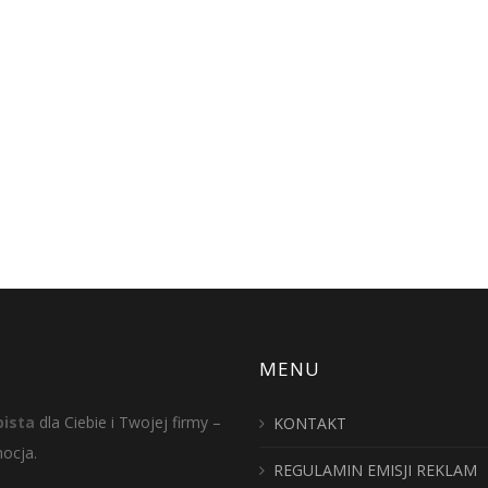
MENU
ista
dla Ciebie i Twojej firmy –
KONTAKT
mocja.
REGULAMIN EMISJI REKLAM