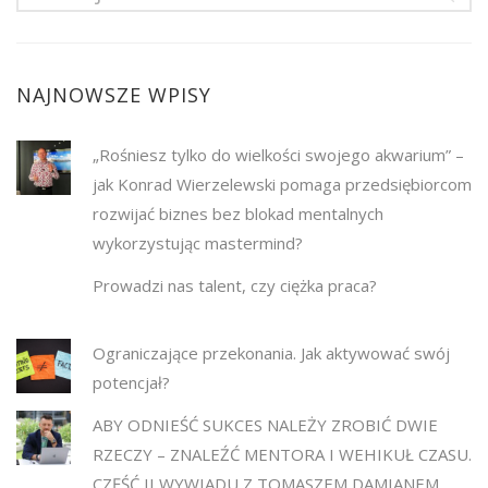
NAJNOWSZE WPISY
„Rośniesz tylko do wielkości swojego akwarium” –
jak Konrad Wierzelewski pomaga przedsiębiorcom
rozwijać biznes bez blokad mentalnych
wykorzystując mastermind?
Prowadzi nas talent, czy ciężka praca?
Ograniczające przekonania. Jak aktywować swój
potencjał?
ABY ODNIEŚĆ SUKCES NALEŻY ZROBIĆ DWIE
RZECZY – ZNALEŹĆ MENTORA I WEHIKUŁ CZASU.
CZĘŚĆ II WYWIADU Z TOMASZEM DAMIANEM.