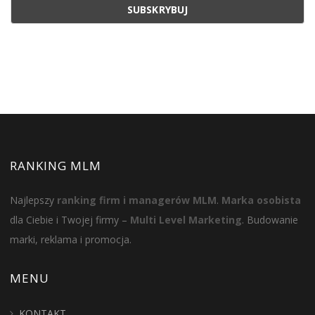
RANKING MLM
Najlepszy
ranking firm i managerów MLM
.
Marka osobista
dla Ciebie i Twojej firmy –
Multi Level Marketing
. Budowanie
marki, reklama i promocja.
MENU
KONTAKT