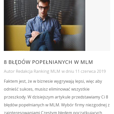
8 BŁĘDÓW POPEŁNIANYCH W MLM
Autor
Redakcja Ranking MLM
w dniu
11 czerwca 2019
Faktem jest, że w biznesie wygrywają lepsi, więc aby
odnieść sukces, musisz eliminować wszystkie
przeszkody. W dzisiejszym artykule przedstawiamy Ci 8
błędów popełnianych w MLM. Wybór firmy niezgodnej z
zainteresowaniami Częstym błędem początkujących