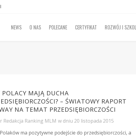
l
NEWS
O NAS
POLECANE
CERTYFIKAT
ROZWÓJ I SZKOL
Y POLACY MAJĄ DUCHA
ZEDSIĘBIORCZOŚCI? – ŚWIATOWY RAPORT
WAY NA TEMAT PRZEDSIĘBIORCZOŚCI
or
Redakcja Ranking MLM
w dniu
20 listopada 2015
Polaków ma pozytywne podejście do przedsiębiorczości, a