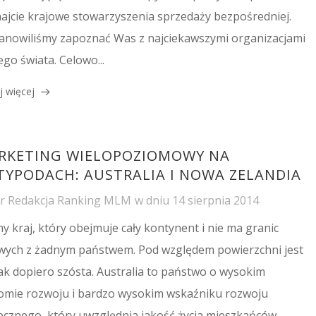
ajcie krajowe stowarzyszenia sprzedaży bezpośredniej.
anowiliśmy zapoznać Was z najciekawszymi organizacjami
ego świata. Celowo...
j więcej
RKETING WIELOPOZIOMOWY NA
TYPODACH: AUSTRALIA I NOWA ZELANDIA
or
Redakcja Ranking MLM
w dniu
14 sierpnia 2014
ny kraj, który obejmuje cały kontynent i nie ma granic
wych z żadnym państwem. Pod względem powierzchni jest
ak dopiero szósta. Australia to państwo o wysokim
omie rozwoju i bardzo wysokim wskaźniku rozwoju
ecznego, który uwzględnia jakość życia mieszkańców,...