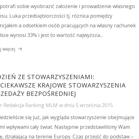
potrafi sobie wyobrazić założenie i prowadzenie własnego
esu. Luka przedsiębiorczości tj. różnica pomiędzy
ncjałem a odsetkiem osób pracujących na własny rachunek
lsce wynosi 33% i jest to wartość najwyższa...
j więcej
DZIEŃ ZE STOWARZYSZENIAMI:
JCIEKAWSZE KRAJOWE STOWARZYSZENIA
RZEDAŻY BEZPOŚREDNIEJ
or
Redakcja Ranking MLM
w dniu
5 września 2015
edzieliście się już, jak wygląda stowarzyszenie obejmujące
mi wpływami cały świat. Następnie przedstawiliśmy Wam
ię, działającą na terenie Europy. Czas przejść do podstaw –