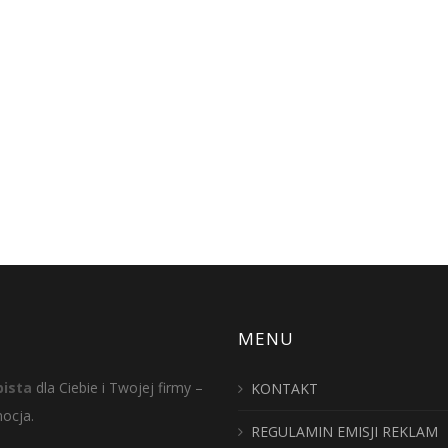
MENU
ista
dla Ciebie i Twojej firmy –
KONTAKT
mocja.
REGULAMIN EMISJI REKLAM