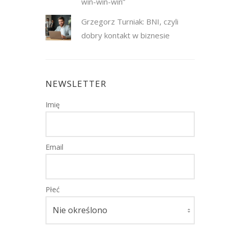
win-win-win”
Grzegorz Turniak: BNI, czyli
dobry kontakt w biznesie
NEWSLETTER
Imię
Email
Płeć