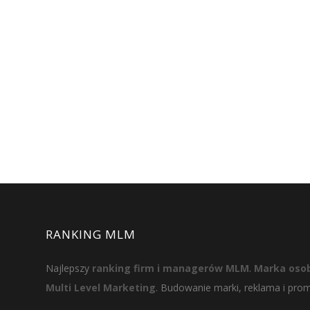
RANKING MLM
Najlepszy
ranking firm i managerów MLM
.
Marka osob
Multi Level Marketing
. Budowanie marki, reklama i pro