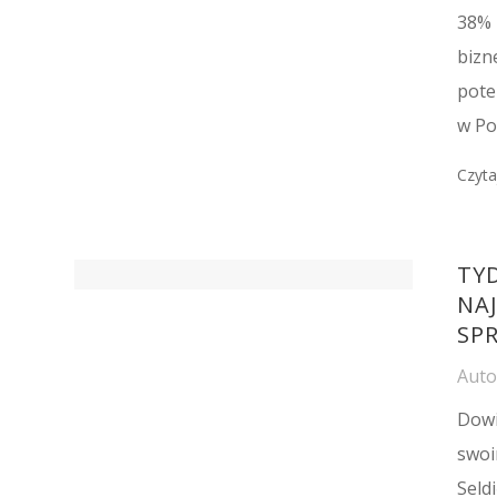
38% 
bizn
pote
w Po
Czyta
TY
NA
SP
Aut
Dowi
swoi
Seld