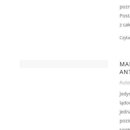
pozn
Post
z cał
Czyta
MA
AN
Aut
Jedy
lądo
jedn
pozi
społ